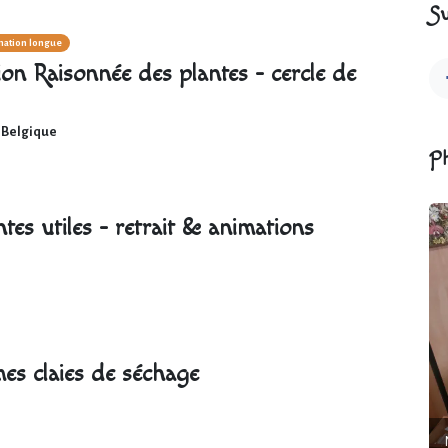
Su
ation longue
on Raisonnée des plantes - cercle de
,
Belgique
P
tes utiles - retrait & animations
mes claies de séchage