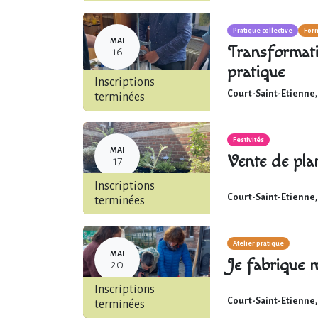
Pratique collective
Form
MAI
Transformati
16
pratique
Inscriptions
Court-Saint-Etienne
terminées
Festivités
MAI
Vente de plan
17
Inscriptions
Court-Saint-Etienne
,
terminées
Atelier pratique
MAI
Je fabrique 
20
Inscriptions
Court-Saint-Etienne
,
terminées