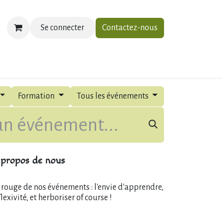
Se connecter
Contactez-nous
ias
À propos
Contactez-nous
Formation
Tous les événements
propos de nous
l rouge de nos événements : l'envie d'apprendre,
flexivité, et herboriser of course !