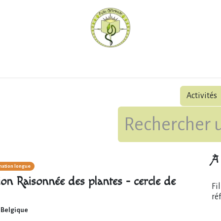
hèque
Pratiquer avec nous
Herboriser - outils
Méd
Activités
À 
ation longue
on Raisonnée des plantes - cercle de
Fi
ré
,
Belgique