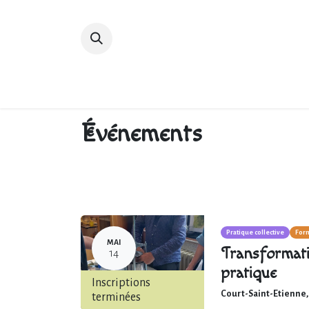
Accueil
Devenir membre
Bibliot
Événements
Pratique collective
Form
MAI
Transformati
14
pratique
Inscriptions
Court-Saint-Etienne
terminées