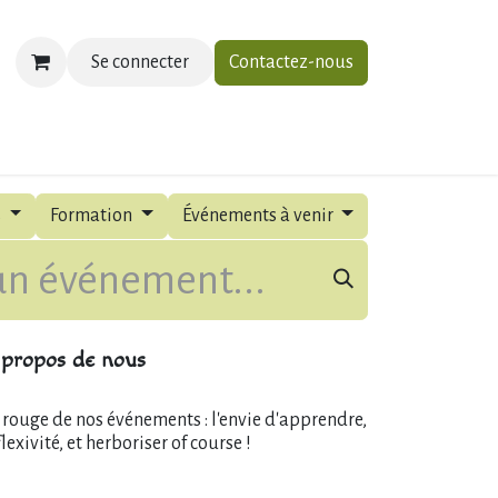
Se connecter
Contactez-nous
ias
À propos
Contactez-nous
s
Formation
Événements à venir
propos de nous
l rouge de nos événements : l'envie d'apprendre,
flexivité, et herboriser of course !