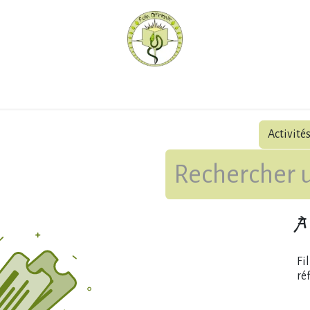
hèque
Pratiquer avec nous
Herboriser - outils
Méd
Activité
À 
Fi
ré