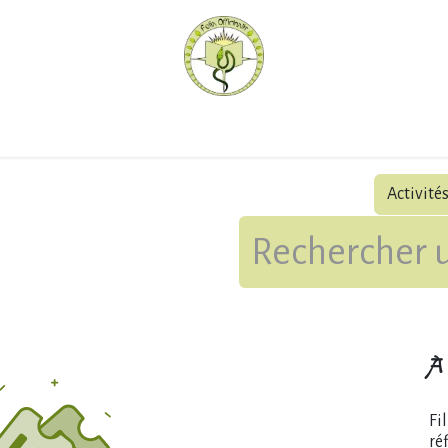
hèque
Pratiquer avec nous
Herboriser - outils
Méd
Activité
À 
Fi
ré