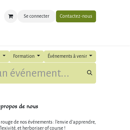
Se connecter
Contactez-nous
ias
À propos
Contactez-nous
s
Formation
Événements à venir
propos de nous
l rouge de nos événements : l'envie d'apprendre,
flexivité, et herboriser of course !