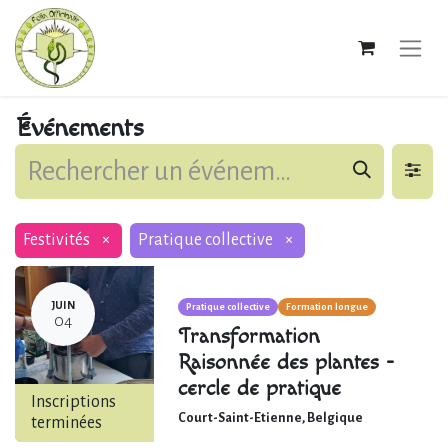
Événements
Festivités
×
Pratique collective
×
JUIN
Pratique collective
Formation longue
04
Transformation
Raisonnée des plantes -
cercle de pratique
Inscriptions
Court-Saint-Etienne
,
Belgique
terminées