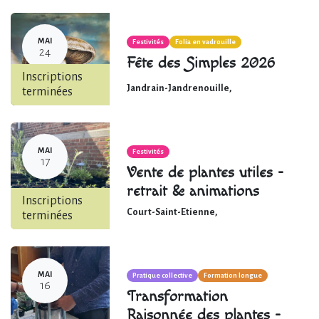
MAI
Festivités
Folia en vadrouille
24
Fête des Simples 2026
Inscriptions
Jandrain-Jandrenouille
,
terminées
MAI
Festivités
17
Vente de plantes utiles -
retrait & animations
Inscriptions
Court-Saint-Etienne
,
terminées
MAI
Pratique collective
Formation longue
16
Transformation
Raisonnée des plantes -