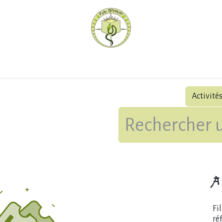
hèque
Pratiquer avec nous
Herboriser - outils
Méd
Activité
À 
Fi
ré