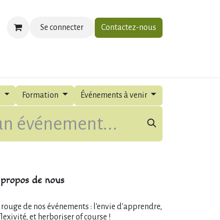
Se connecter
Contactez-nous
ias
À propos
Contactez-nous
s
Formation
Événements à venir
propos de nous
l rouge de nos événements : l'envie d'apprendre,
flexivité, et herboriser of course !