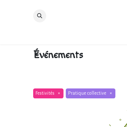
Accueil
Devenir membre
Bibliot
Événements
Festivités
×
Pratique collective
×