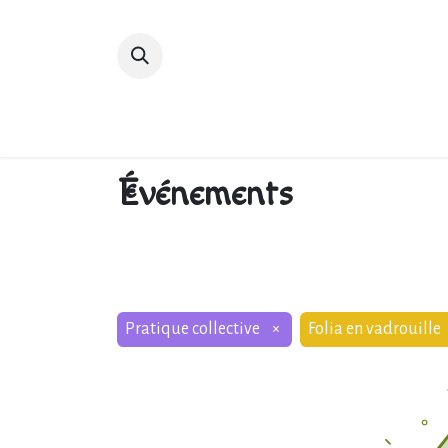
Accueil
Devenir membre
Bibliot
Événements
Pratique collective
×
Folia en vadrouille