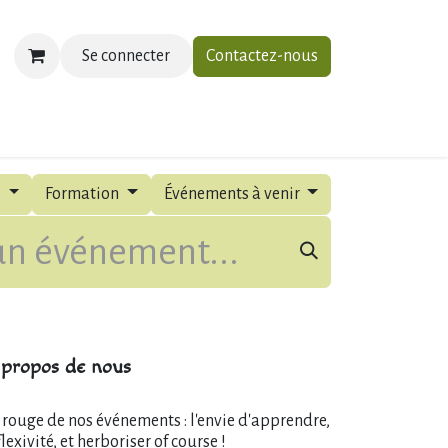
Se connecter
Contactez-nous
ias
À propos
Contactez-nous
s
Formation
Événements à venir
propos de nous
l rouge de nos événements : l'envie d'apprendre,
flexivité, et herboriser of course !