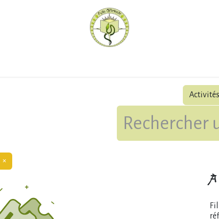
hèque
Pratiquer avec nous
Herboriser - outils
Méd
Activité
×
À 
Fi
ré