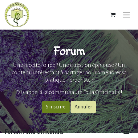
Forum
Une recette foirée ? Une question épineuse ? Un
contenu intéressant à partager pour améliorer sa
pratique herboriste ?
Fais appel à la communauté Folia Officinalis !
S'inscrire
Annuler
Forum Folia Officinalis