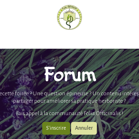
hèque
Pratiquer avec nous
Herboriser - outils
Méd
Forum
ecette foirée ? Une question épineuse ? Un contenu intéres
partager pour améliorer sa pratique herboriste ?
Fais appel à la communauté Folia Officinalis !
S'inscrire
Annuler