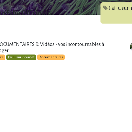
J'ai lu sur 
m Folia Officinalis
DOCUMENTAIRES & Vidéos - vos incontournables à
ager
age
J'ai lu sur internet
Documentaires