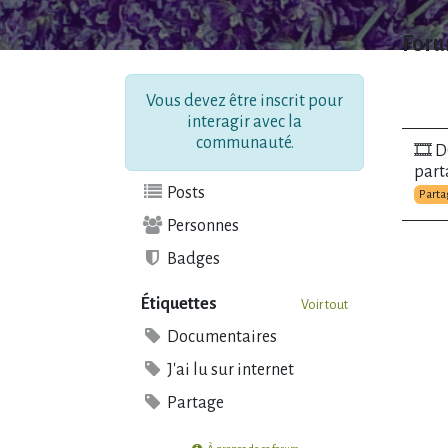
Foru
Vous devez être inscrit pour
interagir avec la
communauté.
🎞️ 
part
Posts
Part
Personnes
Badges
Étiquettes
Voir tout
Documentaires
J'ai lu sur internet
Partage