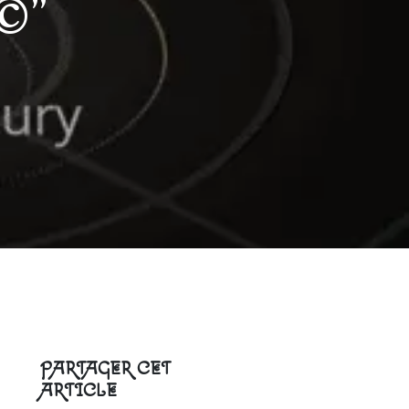
e©"
PARTAGER CET
ARTICLE