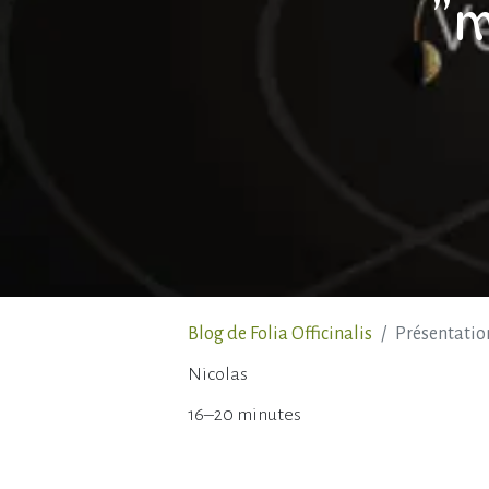
"m
Blog de Folia Officinalis
Présentatio
Nicolas
16–20 minutes