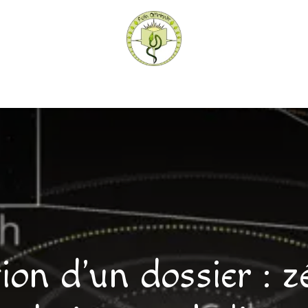
hèque
Pratiquer avec nous
Herboriser - outils
Méd
ion d'un dossier : zé