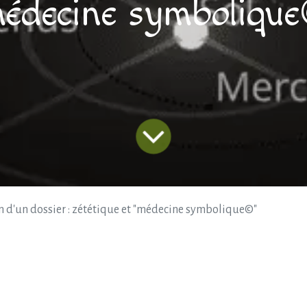
édecine symboliqu
n d'un dossier : zététique et "médecine symbolique©"