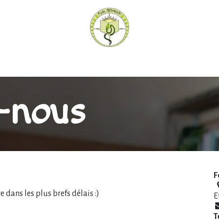
hèque
Pratiquer avec nous
Herboriser - outils
Méd
-nous
F
dans les plus brefs délais :)
E
T