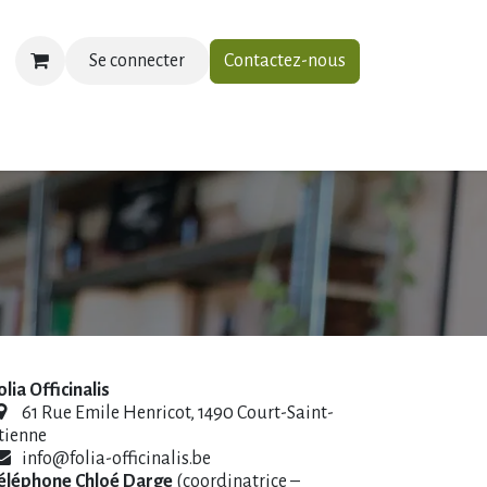
Se connecter
Contactez-nous
ias
À propos
Contactez-nous
olia Officinalis
61 Rue Emile Henricot, 1490 Court-Saint-
tienne
info@folia-officinalis.be
éléphone Chloé Darge
(coordinatrice –