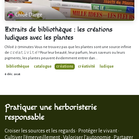
Chloé Darge
Extraits de bibliothèque : les créations
ludiques avec les plantes
Chloé 2–3minutes Vous ne trouvez pas que les plantes sont une source infinie
de 𝚌𝚛𝚎́𝚊𝚝𝚒𝚟𝚒𝚝𝚎́ ? Pour leur beauté, leur parfum, leurs saveurs ou leurs
pigments, les plantes peuvent évidemment entrer dan...
bibliothèque
catalogue
créations
créativité
ludique
6 déc. 2024
Pratiquer une herboristerie
responsable
Croiser les sources et les regards · Protéger le vivant ·
Cultiver l'émerveillement · Valoriser l'autonomie · Partager