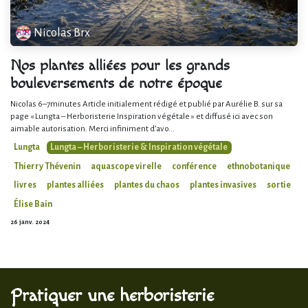
Nicolas Brx
Nos plantes alliées pour les grands
bouleversements de notre époque
Nicolas 6–7minutes Article initialement rédigé et publié par Aurélie B. sur sa
page « Lungta – Herboristerie Inspiration végétale » et diffusé ici avec son
aimable autorisation. Merci infiniment d’avo...
Lungta
Lungta – Herboristerie & Inspiration végétale
Thierry Thévenin
aquascope virelle
conférence
ethnobotanique
livres
plantes alliées
plantes du chaos
plantes invasives
sortie
Élise Bain
26 janv. 2024
Pratiquer une herboristerie