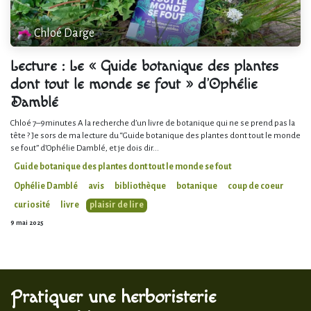
Chloé Darge
Lecture : Le « Guide botanique des plantes
dont tout le monde se fout » d’Ophélie
Damblé
Chloé 7–9minutes A la recherche d’un livre de botanique qui ne se prend pas la
tête ? Je sors de ma lecture du “Guide botanique des plantes dont tout le monde
se fout” d’Ophélie Damblé, et je dois dir...
Guide botanique des plantes dont tout le monde se fout
Ophélie Damblé
avis
bibliothèque
botanique
coup de coeur
curiosité
livre
plaisir de lire
9 mai 2025
Pratiquer une herboristerie