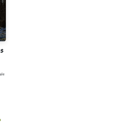
ds
ale
n