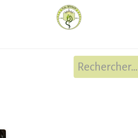
hèque
Pratiquer avec nous
Herboriser - outils
Méd