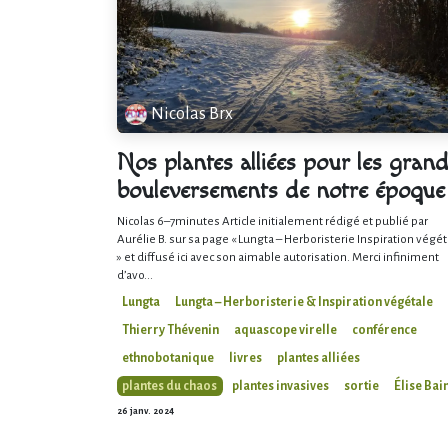
Nicolas Brx
Nos plantes alliées pour les gran
bouleversements de notre époque
Nicolas 6–7minutes Article initialement rédigé et publié par
Aurélie B. sur sa page « Lungta – Herboristerie Inspiration végét
» et diffusé ici avec son aimable autorisation. Merci infiniment
d’avo...
Lungta
Lungta – Herboristerie & Inspiration végétale
Thierry Thévenin
aquascope virelle
conférence
ethnobotanique
livres
plantes alliées
plantes du chaos
plantes invasives
sortie
Élise Bai
26 janv. 2024