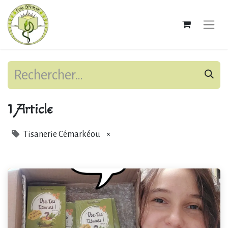
1 Article
Tisanerie Cémarkéou
×