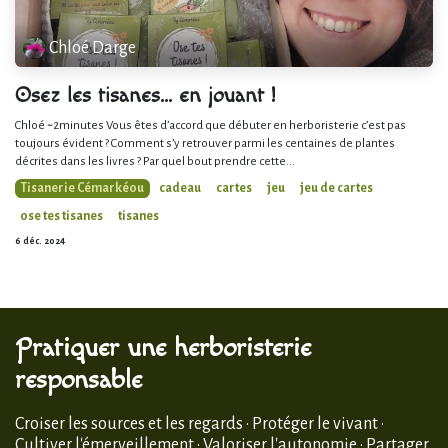
Chloé Darge
Osez les tisanes… en jouant !
Chloé ~2minutes Vous êtes d’accord que débuter en herboristerie c’est pas
toujours évident ? Comment s’y retrouver parmi les centaines de plantes
décrites dans les livres ? Par quel bout prendre cette...
Tisanerie Cémarkéou
cadeau
cartes
jeu
jeu de cartes
ose tes tisanes
tisanes
6 déc. 2024
Pratiquer une herboristerie
responsable
Croiser les sources et les regards · Protéger le vivant ·
Cultiver l'émerveillement · Valoriser l'autonomie · Partager