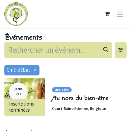
Événements
Ciné-débat
×
JANV.
Ciné-débat
20
Au nom du bien-être
Inscriptions
Court-Saint-Etienne
,
Belgique
terminées