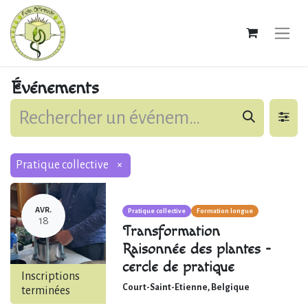
Événements
Pratique collective
×
AVR.
Pratique collective
Formation longue
18
Transformation
Raisonnée des plantes -
cercle de pratique
Inscriptions
Court-Saint-Etienne
,
Belgique
terminées