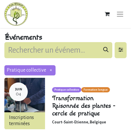
Événements
Pratique collective
×
JUIN
Pratique collective
Formation longue
04
Transformation
Raisonnée des plantes -
cercle de pratique
Inscriptions
Court-Saint-Etienne
,
Belgique
terminées