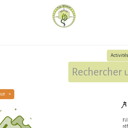
hèque
Pratiquer avec nous
Herboriser - outils
Méd
Activité
que
×
À 
Fi
ré