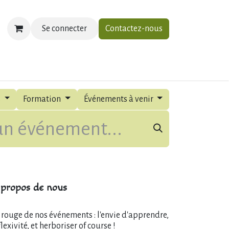
Se connecter
Contactez-nous
ias
À propos
Contactez-nous
s
Formation
Événements à venir
propos de nous
l rouge de nos événements : l'envie d'apprendre,
flexivité, et herboriser of course !