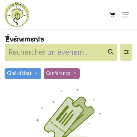
Événements
Ciné-débat
×
Conférence
×