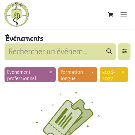
Événements
Evénement
×
Formation
×
2026-
×
professionnel
longue
2027