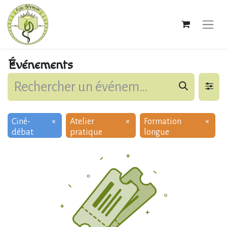
Événements
Ciné-
×
Atelier
×
Formation
×
débat
pratique
longue