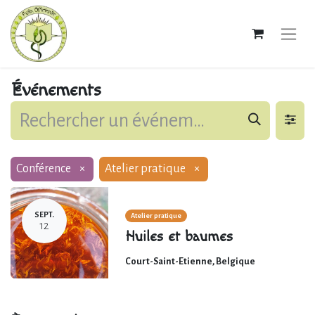
Événements
Conférence
×
Atelier pratique
×
SEPT.
Atelier pratique
12
Huiles et baumes
Court-Saint-Etienne
,
Belgique