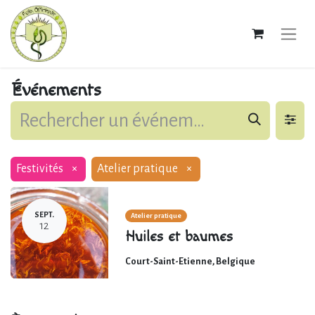
Événements
Festivités
×
Atelier pratique
×
SEPT.
Atelier pratique
12
Huiles et baumes
Court-Saint-Etienne
,
Belgique