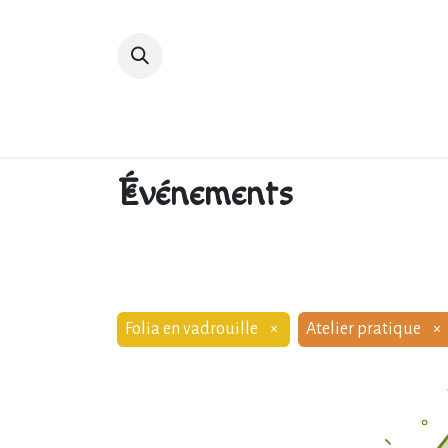
Accueil
Devenir membre
Bibliot
Événements
Folia en vadrouille
×
Atelier pratique
×