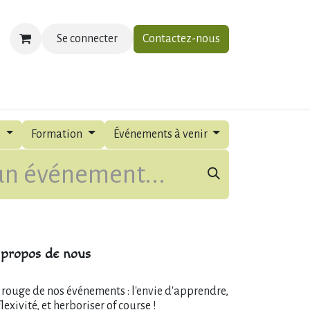
Se connecter
Contactez-nous
ias
À propos
Contactez-nous
s
Formation
Événements à venir
propos de nous
l rouge de nos événements : l'envie d'apprendre,
flexivité, et herboriser of course !