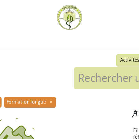
hèque
Pratiquer avec nous
Herboriser - outils
Méd
Activité
Formation longue
×
À 
Fi
ré