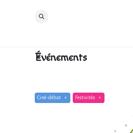
Accueil
Devenir membre
Bibliot
Événements
Ciné-débat
×
Festivités
×