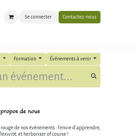
Se connecter
Contactez-nous
ias
À propos
Contactez-nous
s
Formation
Événements à venir
propos de nous
l rouge de nos événements : l'envie d'apprendre,
flexivité, et herboriser of course !