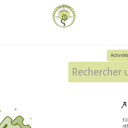
hèque
Pratiquer avec nous
Herboriser - outils
Méd
Activité
À 
Fi
ré