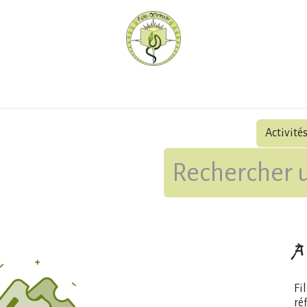
hèque
Pratiquer avec nous
Herboriser - outils
Méd
Activité
À 
Fi
ré