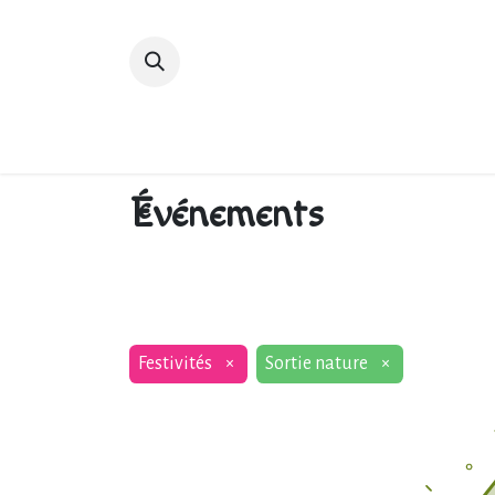
Accueil
Devenir membre
Bibliot
Événements
Festivités
×
Sortie nature
×