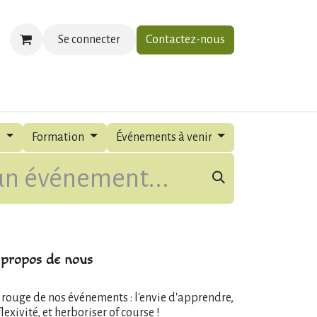
Se connecter
Contactez-nous
ias
À propos
Contactez-nous
s
Formation
Événements à venir
propos de nous
l rouge de nos événements : l'envie d'apprendre,
flexivité, et herboriser of course !