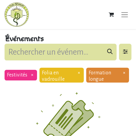
Événements
Folia en
×
Formation
×
Festivités
×
vadrouille
longue