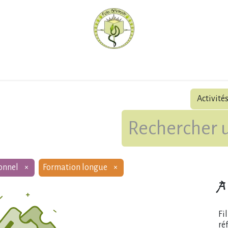
hèque
Pratiquer avec nous
Herboriser - outils
Méd
Activité
onnel
×
Formation longue
×
À 
Fi
ré