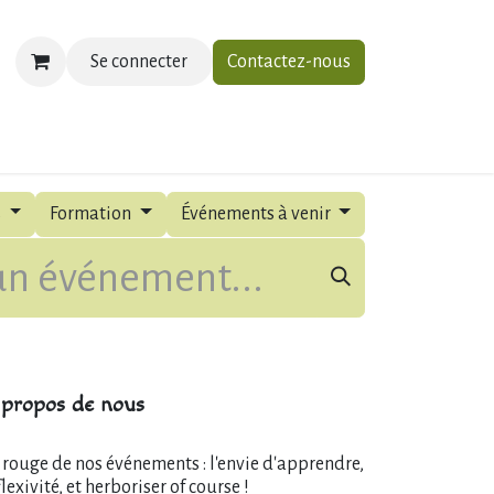
Se connecter
Contactez-nous
ias
À propos
Contactez-nous
s
Formation
Événements à venir
propos de nous
l rouge de nos événements : l'envie d'apprendre,
flexivité, et herboriser of course !