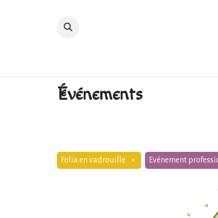
Accueil
Devenir membre
Bibliot
Événements
Folia en vadrouille
×
Evénement professi