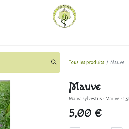
hèque
Pratiquer avec nous
Herboriser - outils
Méd
Tous les produits
Mauve
Mauve
Malva sylvestris - Mauve - 1,5
5,00
€