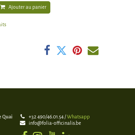
Ajouter au panier
aits
e Quai
+32 490/46.01.54 /
Whatsapp
info@folia-officinalis.be