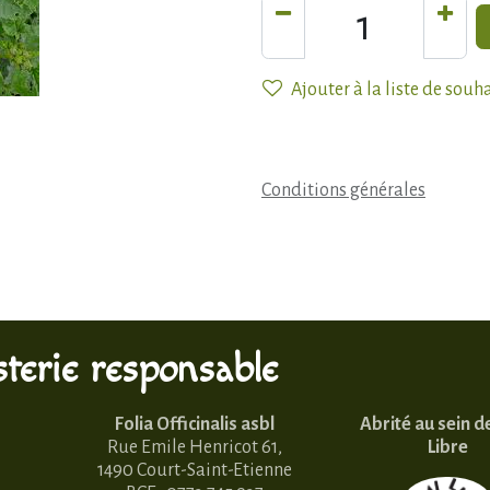
Ajouter à la liste de souh
Conditions générales
terie responsable
Folia Officinalis asbl
Abrité au sein d
Rue Emile Henricot 61,
Libre
1490 Court-Saint-Etienne