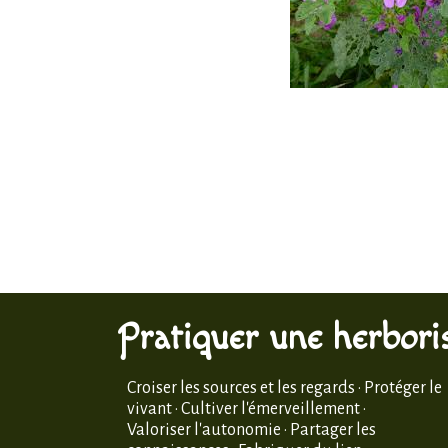
Pratiquer une herboris
Croiser les sources et les regards · Protéger le
vivant · Cultiver l'émerveillement ·
Valoriser l'autonomie · Partager les