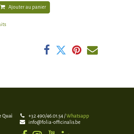
Ajouter au panier
aits
e Quai
+32 490/46.01.54 /
Whatsapp
info@folia-officinalis.be