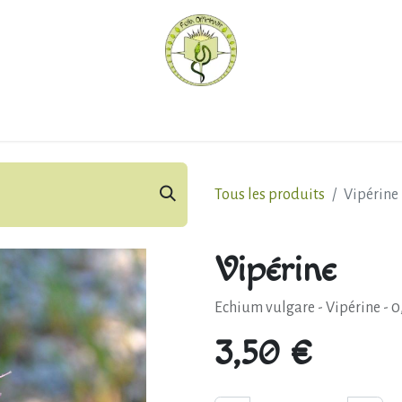
hèque
Pratiquer avec nous
Herboriser - outils
Méd
Tous les produits
Vipérine
Vipérine
Echium vulgare - Vipérine - 0
3,50
€