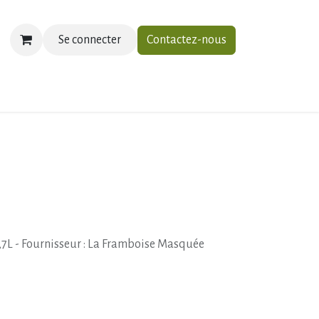
Se connecter
Contactez-nous
ias
À propos
Contactez-nous
,7L - Fournisseur : La Framboise Masquée