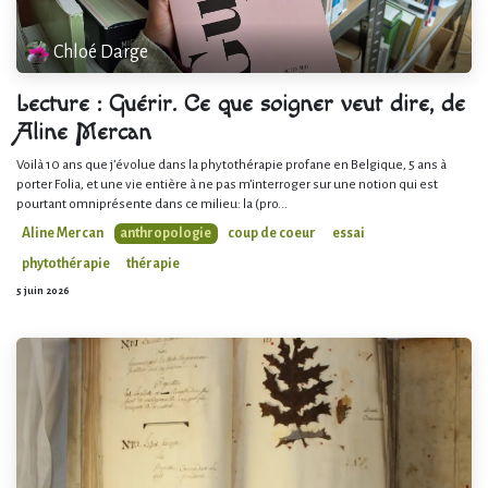
Chloé Darge
Lecture : Guérir. Ce que soigner veut dire, de
Aline Mercan
Voilà 10 ans que j’évolue dans la phytothérapie profane en Belgique, 5 ans à
porter Folia, et une vie entière à ne pas m’interroger sur une notion qui est
pourtant omniprésente dans ce milieu: la (pro...
Aline Mercan
anthropologie
coup de coeur
essai
phytothérapie
thérapie
5 juin 2026