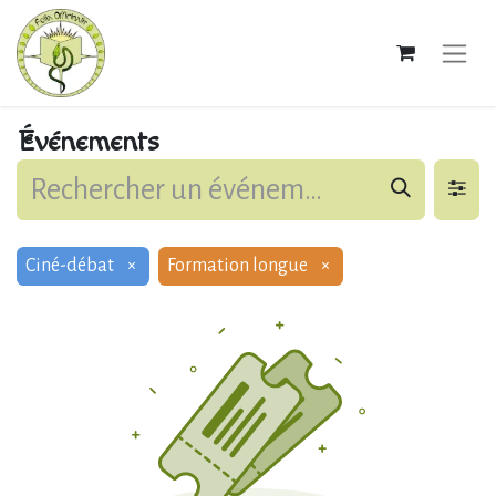
Événements
Ciné-débat
×
Formation longue
×