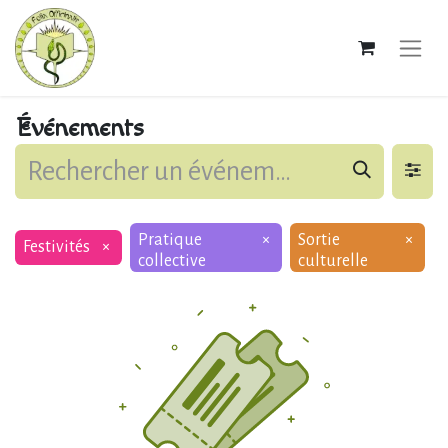
Événements
Pratique
×
Sortie
×
Festivités
×
collective
culturelle