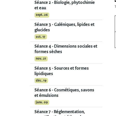
Séance 2 - Biologie, phytochimie
et eau
sept.. 26
Séance 3 - Galéniques, lipides et
glucides
oct.. 17
Séance 4 - Dimensions sociales et
formes sèches
nov.. 21
Séance 5 - Sources et formes
lipidiques
déc.. 19
Séance 6 - Cosmétiques, savons
et émulsions
janv.. 09
Séance 7 - Réglementation,