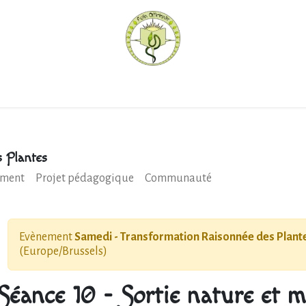
hèque
Pratiquer avec nous
Herboriser - outils
Méd
 Plantes
ment
Projet pédagogique
Communauté
Evènement
Samedi - Transformation Raisonnée des Plant
(
Europe/Brussels
)
Séance 10 - Sortie nature et m